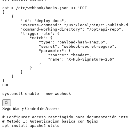
cat > /etc/webhook/hooks.json << 'EOF'

[

    {

        "id": "deploy-docs",

        "execute-command": "/usr/local/bin/ci-publish-d
        "command-working-directory": "/opt/api-repo",

        "trigger-rule": {

            "match": {

                "type": "payload-hash-sha256",

                "secret": "webhook-secret-seguro",

                "parameter": {

                    "source": "header",

                    "name": "X-Hub-Signature-256"

                }

            }

        }

    }

]

EOF

Seguridad y Control de Acceso
# Configurar acceso restringido para documentación inte
# Método 1: Autenticación básica con Nginx

apt install apache2-utils
