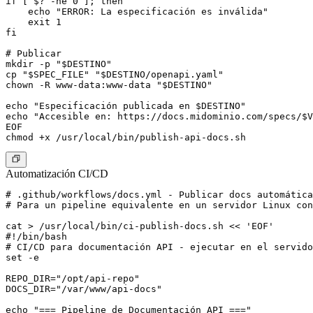
if [ $? -ne 0 ]; then

    echo "ERROR: La especificación es inválida"

    exit 1

fi

# Publicar

mkdir -p "$DESTINO"

cp "$SPEC_FILE" "$DESTINO/openapi.yaml"

chown -R www-data:www-data "$DESTINO"

echo "Especificación publicada en $DESTINO"

echo "Accesible en: https://docs.midominio.com/specs/$V
EOF

Automatización CI/CD
# .github/workflows/docs.yml - Publicar docs automática
# Para un pipeline equivalente en un servidor Linux con
cat > /usr/local/bin/ci-publish-docs.sh << 'EOF'

#!/bin/bash

# CI/CD para documentación API - ejecutar en el servido
set -e

REPO_DIR="/opt/api-repo"

DOCS_DIR="/var/www/api-docs"

echo "=== Pipeline de Documentación API ==="
