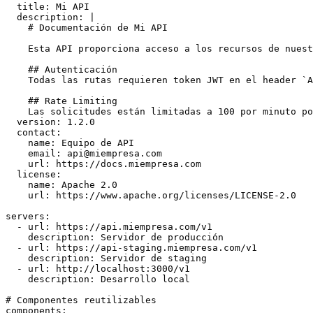
  title: Mi API

  description: |

    # Documentación de Mi API

    Esta API proporciona acceso a los recursos de nuest
    ## Autenticación

    Todas las rutas requieren token JWT en el header `A
    ## Rate Limiting

    Las solicitudes están limitadas a 100 por minuto po
  version: 1.2.0

  contact:

    name: Equipo de API

    email: 
api@miempresa.com
    url: https://docs.miempresa.com

  license:

    name: Apache 2.0

    url: https://www.apache.org/licenses/LICENSE-2.0

servers:

  - url: https://api.miempresa.com/v1

    description: Servidor de producción

  - url: https://api-staging.miempresa.com/v1

    description: Servidor de staging

  - url: http://localhost:3000/v1

    description: Desarrollo local

# Componentes reutilizables

components:
