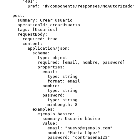
        '401':

          $ref: '#/components/responses/NoAutorizado'

    post:

      summary: Crear usuario

      operationId: crearUsuario

      tags: [Usuarios]

      requestBody:

        required: true

        content:

          application/json:

            schema:

              type: object

              required: [email, nombre, password]

              properties:

                email:

                  type: string

                  format: email

                nombre:

                  type: string

                password:

                  type: string

                  minLength: 8

            examples:

              ejemplo_basico:

                summary: Usuario básico

                value:

                  email: "
nuevo@ejemplo.com
"

                  nombre: "María López"

                  password: "contraseña123"
