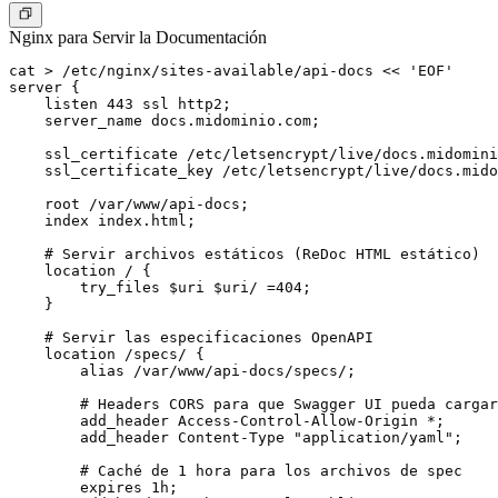
Nginx para Servir la Documentación
cat > /etc/nginx/sites-available/api-docs << 'EOF'

server {

    listen 443 ssl http2;

    server_name docs.midominio.com;

    ssl_certificate /etc/letsencrypt/live/docs.midomini
    ssl_certificate_key /etc/letsencrypt/live/docs.mido
    root /var/www/api-docs;

    index index.html;

    # Servir archivos estáticos (ReDoc HTML estático)

    location / {

        try_files $uri $uri/ =404;

    }

    # Servir las especificaciones OpenAPI

    location /specs/ {

        alias /var/www/api-docs/specs/;

        # Headers CORS para que Swagger UI pueda cargar
        add_header Access-Control-Allow-Origin *;

        add_header Content-Type "application/yaml";

        # Caché de 1 hora para los archivos de spec

        expires 1h;
