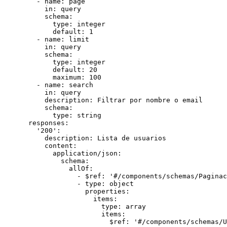
        - name: page

          in: query

          schema:

            type: integer

            default: 1

        - name: limit

          in: query

          schema:

            type: integer

            default: 20

            maximum: 100

        - name: search

          in: query

          description: Filtrar por nombre o email

          schema:

            type: string

      responses:

        '200':

          description: Lista de usuarios

          content:

            application/json:

              schema:

                allOf:

                  - $ref: '#/components/schemas/Paginac
                  - type: object

                    properties:

                      items:

                        type: array

                        items:

                          $ref: '#/components/schemas/U