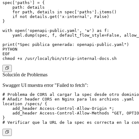
spec['paths'] = {

    path: details

    for path, details in spec['paths'].items()

    if not details.get('x-internal', False)

}

with open('openapi-public.yaml', 'w') as f:

    yaml.dump(spec, f, default_flow_style=False, allow_
print("Spec pública generada: openapi-public.yaml")

PYTHON

EOF

Solución de Problemas
Swagger UI muestra error "Failed to fetch":
# Problema de CORS al cargar la spec desde otro dominio

# Añadir header CORS en Nginx para los archivos .yaml

location /specs/ {

    add_header Access-Control-Allow-Origin *;

    add_header Access-Control-Allow-Methods "GET, OPTIO
}
