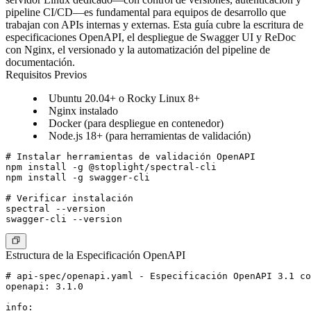
pipeline CI/CD—es fundamental para equipos de desarrollo que
trabajan con APIs internas y externas. Esta guía cubre la escritura de
especificaciones OpenAPI, el despliegue de Swagger UI y ReDoc
con Nginx, el versionado y la automatización del pipeline de
documentación.
Requisitos Previos
Ubuntu 20.04+ o Rocky Linux 8+
Nginx instalado
Docker (para despliegue en contenedor)
Node.js 18+ (para herramientas de validación)
# Instalar herramientas de validación OpenAPI

npm install -g @stoplight/spectral-cli

npm install -g swagger-cli

# Verificar instalación

spectral --version

Estructura de la Especificación OpenAPI
# api-spec/openapi.yaml - Especificación OpenAPI 3.1 co
openapi: 3.1.0

info:
