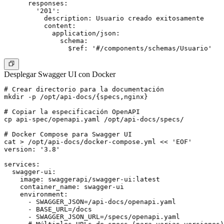
      responses:

        '201':

          description: Usuario creado exitosamente

          content:

            application/json:

              schema:

Desplegar Swagger UI con Docker
# Crear directorio para la documentación

mkdir -p /opt/api-docs/{specs,nginx}

# Copiar la especificación OpenAPI

cp api-spec/openapi.yaml /opt/api-docs/specs/

# Docker Compose para Swagger UI

cat > /opt/api-docs/docker-compose.yml << 'EOF'

version: '3.8'

services:

  swagger-ui:

    image: swaggerapi/swagger-ui:latest

    container_name: swagger-ui

    environment:

      - SWAGGER_JSON=/api-docs/openapi.yaml

      - BASE_URL=/docs

      - SWAGGER_JSON_URL=/specs/openapi.yaml
