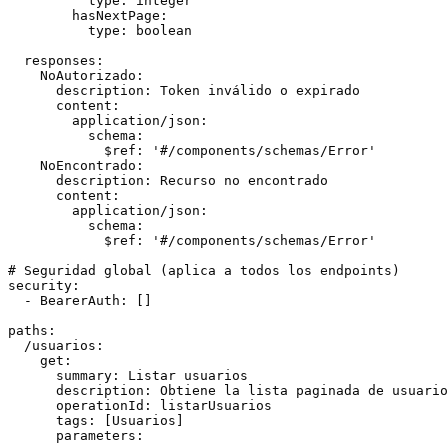
          type: integer

        hasNextPage:

          type: boolean

  responses:

    NoAutorizado:

      description: Token inválido o expirado

      content:

        application/json:

          schema:

            $ref: '#/components/schemas/Error'

    NoEncontrado:

      description: Recurso no encontrado

      content:

        application/json:

          schema:

            $ref: '#/components/schemas/Error'

# Seguridad global (aplica a todos los endpoints)

security:

  - BearerAuth: []

paths:

  /usuarios:

    get:

      summary: Listar usuarios

      description: Obtiene la lista paginada de usuario
      operationId: listarUsuarios

      tags: [Usuarios]

      parameters:
