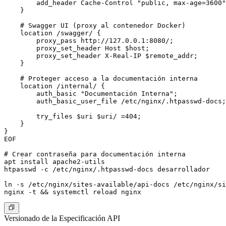
        add_header Cache-Control "public, max-age=3600"
    }

    # Swagger UI (proxy al contenedor Docker)

    location /swagger/ {

        proxy_pass http://127.0.0.1:8080/;

        proxy_set_header Host $host;

        proxy_set_header X-Real-IP $remote_addr;

    }

    # Proteger acceso a la documentación interna

    location /internal/ {

        auth_basic "Documentación Interna";

        auth_basic_user_file /etc/nginx/.htpasswd-docs;

        try_files $uri $uri/ =404;

    }

}

EOF

# Crear contraseña para documentación interna

apt install apache2-utils

htpasswd -c /etc/nginx/.htpasswd-docs desarrollador

ln -s /etc/nginx/sites-available/api-docs /etc/nginx/si
Versionado de la Especificación API