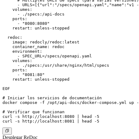
      # Múltiples URLs de specs (para varias versiones)

      - URLS=[{"url":"/specs/openapi.yaml","name":"v1 -
    volumes:

      - ./specs:/api-docs

    ports:

      - "8080:8080"

    restart: unless-stopped

  redoc:

    image: redocly/redoc:latest

    container_name: redoc

    environment:

      - SPEC_URL=/specs/openapi.yaml

    volumes:

      - ./specs:/usr/share/nginx/html/specs

    ports:

      - "8081:80"

    restart: unless-stopped

EOF

# Iniciar los servicios de documentación

docker compose -f /opt/api-docs/docker-compose.yml up -
# Verificar que funcionan

curl -s http://localhost:8080 | head -5

Desplegar ReDoc