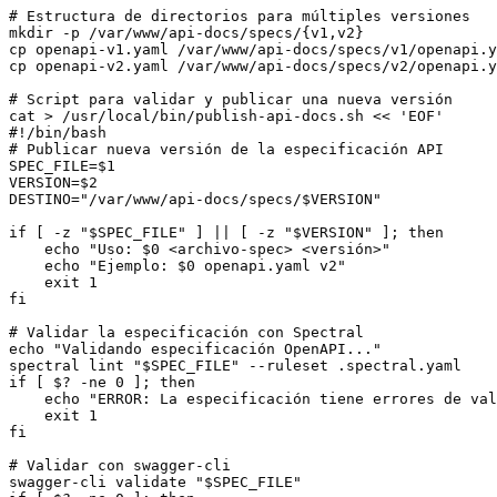
# Estructura de directorios para múltiples versiones

mkdir -p /var/www/api-docs/specs/{v1,v2}

cp openapi-v1.yaml /var/www/api-docs/specs/v1/openapi.y
cp openapi-v2.yaml /var/www/api-docs/specs/v2/openapi.y
# Script para validar y publicar una nueva versión

cat > /usr/local/bin/publish-api-docs.sh << 'EOF'

#!/bin/bash

# Publicar nueva versión de la especificación API

SPEC_FILE=$1

VERSION=$2

DESTINO="/var/www/api-docs/specs/$VERSION"

if [ -z "$SPEC_FILE" ] || [ -z "$VERSION" ]; then

    echo "Uso: $0 <archivo-spec> <versión>"

    echo "Ejemplo: $0 openapi.yaml v2"

    exit 1

fi

# Validar la especificación con Spectral

echo "Validando especificación OpenAPI..."

spectral lint "$SPEC_FILE" --ruleset .spectral.yaml

if [ $? -ne 0 ]; then

    echo "ERROR: La especificación tiene errores de val
    exit 1

fi

# Validar con swagger-cli

swagger-cli validate "$SPEC_FILE"
