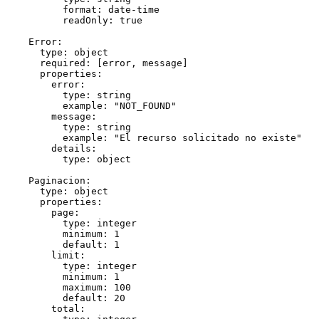
          format: date-time

          readOnly: true

    Error:

      type: object

      required: [error, message]

      properties:

        error:

          type: string

          example: "NOT_FOUND"

        message:

          type: string

          example: "El recurso solicitado no existe"

        details:

          type: object

    Paginacion:

      type: object

      properties:

        page:

          type: integer

          minimum: 1

          default: 1

        limit:

          type: integer

          minimum: 1

          maximum: 100

          default: 20

        total:
