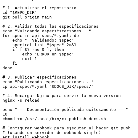
# 1. Actualizar el repositorio

cd "$REPO_DIR"

git pull origin main

# 2. Validar todas las especificaciones

echo "Validando especificaciones..."

for spec in api-spec/*.yaml; do

    echo "  Validando: $spec"

    spectral lint "$spec" 2>&1

    if [ $? -ne 0 ]; then

        echo "ERROR en $spec"

        exit 1

    fi

done

# 3. Publicar especificaciones

echo "Publicando especificaciones..."

cp api-spec/*.yaml "$DOCS_DIR/specs/"

# 4. Recargar Nginx para servir la nueva versión

nginx -s reload

echo "=== Documentación publicada exitosamente ==="

EOF

chmod +x /usr/local/bin/ci-publish-docs.sh

# Configurar webhook para ejecutar al hacer git push

# (usando un servidor de webhook simple)

apt install webhook
