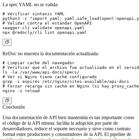
La spec YAML no se valida:
# Verificar sintaxis YAML

python3 -c "import yaml; yaml.safe_load(open('openapi.y
# Validar contra el estándar OpenAPI

swagger-cli validate openapi.yaml

ReDoc no muestra la documentación actualizada:
# Limpiar caché del navegador

# Verificar que el archivo fue actualizado en el servid
ls -la /var/www/api-docs/specs/

# Ver si Nginx tiene caché configurado

grep -i expires /etc/nginx/sites-available/api-docs

# Forzar recarga sin caché en Nginx (si hay proxy_cache
Conclusión
Una documentación de API bien mantenida es tan importante como
el código de la API misma: facilita la adopción por parte de
desarrolladores, reduce el soporte necesario y sirve como contrato
formal entre productores y consumidores de la API. El pipeline de