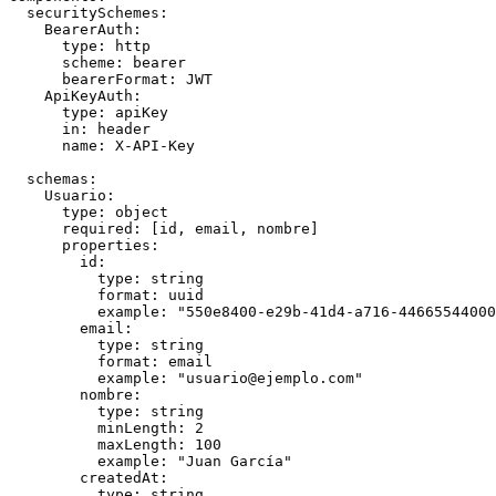
  securitySchemes:

    BearerAuth:

      type: http

      scheme: bearer

      bearerFormat: JWT

    ApiKeyAuth:

      type: apiKey

      in: header

      name: X-API-Key

  schemas:

    Usuario:

      type: object

      required: [id, email, nombre]

      properties:

        id:

          type: string

          format: uuid

          example: "550e8400-e29b-41d4-a716-44665544000
        email:

          type: string

          format: email

          example: "
usuario@ejemplo.com
"

        nombre:

          type: string

          minLength: 2

          maxLength: 100

          example: "Juan García"

        createdAt:

          type: string
