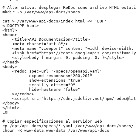
# Alternativa: desplegar ReDoc como archivo HTML estáti
mkdir -p /var/www/api-docs/specs

cat > /var/www/api-docs/index.html << 'EOF'

<!DOCTYPE html>

<html>

<head>

    <title>API Documentación</title>

    <meta charset="utf-8"/>

    <meta name="viewport" content="width=device-width, 
    <link href="https://fonts.googleapis.com/css?family
    <style>body { margin: 0; padding: 0; }</style>

</head>

<body>

    <redoc spec-url='/specs/openapi.yaml'

           expand-responses="200,201"

           show-extensions="true"

           scroll-y-offset="0"

           hide-hostname="false"

    ></redoc>

    <script src="https://cdn.jsdelivr.net/npm/redoc@lat
</body>

</html>

EOF

# Copiar especificaciones al servidor web

cp /opt/api-docs/specs/*.yaml /var/www/api-docs/specs/
