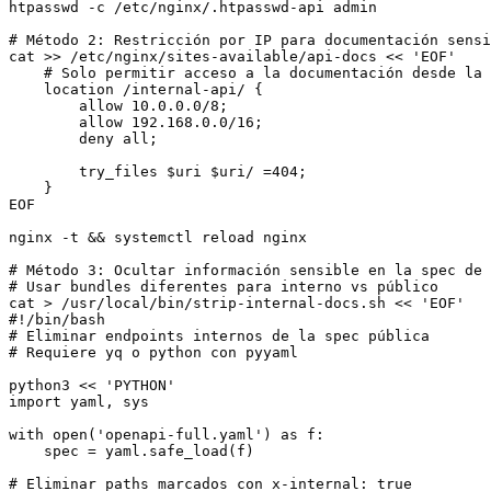
htpasswd -c /etc/nginx/.htpasswd-api admin

# Método 2: Restricción por IP para documentación sensi
cat >> /etc/nginx/sites-available/api-docs << 'EOF'

    # Solo permitir acceso a la documentación desde la 
    location /internal-api/ {

        allow 10.0.0.0/8;

        allow 192.168.0.0/16;

        deny all;

        try_files $uri $uri/ =404;

    }

EOF

nginx -t && systemctl reload nginx

# Método 3: Ocultar información sensible en la spec de 
# Usar bundles diferentes para interno vs público

cat > /usr/local/bin/strip-internal-docs.sh << 'EOF'

#!/bin/bash

# Eliminar endpoints internos de la spec pública

# Requiere yq o python con pyyaml

python3 << 'PYTHON'

import yaml, sys

with open('openapi-full.yaml') as f:

    spec = yaml.safe_load(f)

# Eliminar paths marcados con x-internal: true
