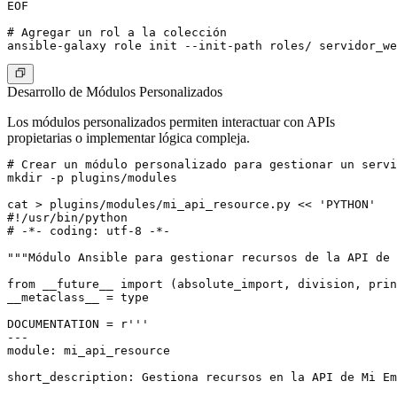
EOF

# Agregar un rol a la colección

Desarrollo de Módulos Personalizados
Los módulos personalizados permiten interactuar con APIs
propietarias o implementar lógica compleja.
# Crear un módulo personalizado para gestionar un servi
mkdir -p plugins/modules

cat > plugins/modules/mi_api_resource.py << 'PYTHON'

#!/usr/bin/python

# -*- coding: utf-8 -*-

"""Módulo Ansible para gestionar recursos de la API de 
from __future__ import (absolute_import, division, prin
__metaclass__ = type

DOCUMENTATION = r'''

---

module: mi_api_resource

short_description: Gestiona recursos en la API de Mi Em