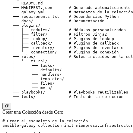
    ├── README.md

    ├── MANIFEST.json       # Generado automáticamente

    ├── galaxy.yml          # Metadatos de la colección

    ├── requirements.txt    # Dependencias Python

    ├── docs/               # Documentación

    ├── plugins/

    │   ├── modules/        # Módulos personalizados

    │   ├── filter/         # Filtros Jinja2

    │   ├── lookup/         # Plugins de lookup

    │   ├── callback/       # Plugins de callback

    │   ├── inventory/      # Plugins de inventario

    │   └── connection/     # Plugins de conexión

    ├── roles/              # Roles incluidos en la col
    │   └── mi_rol/

    │       ├── tasks/

    │       ├── defaults/

    │       ├── handlers/

    │       ├── templates/

    │       ├── files/

    │       └── meta/

    ├── playbooks/          # Playbooks reutilizables

Crear una Colección desde Cero
# Crear el esqueleto de la colección

ansible-galaxy collection init miempresa.infraestructur