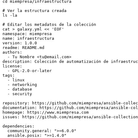
cd miempresa/infraestructura

# Ver la estructura creada

ls -la

# Editar los metadatos de la colección

cat > galaxy.yml << 'EOF'

namespace: miempresa

name: infraestructura

version: 1.0.0

readme: README.md

authors:

  - Tu Nombre <
tu@email.com
>

description: Colección de automatización de infraestruc
license:

  - GPL-2.0-or-later

tags:

  - linux

  - networking

  - database

  - security

repository: https://github.com/miempresa/ansible-collec
documentation: https://github.com/miempresa/ansible-col
homepage: https://www.miempresa.com

issues: https://github.com/miempresa/ansible-collection
dependencies:

  community.general: ">=6.0.0"

  ansible.posix: ">=1.4.0"
