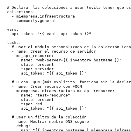
  # Declarar las colecciones a usar (evita tener que us
  collections:

    - miempresa.infraestructura

    - community.general

  vars:

    api_token: "{{ vault_api_token }}"

  tasks:

    # Usar el módulo personalizado de la colección (con
    - name: Crear el recurso de servidor

      mi_api_resource:

        name: "web-server-{{ inventory_hostname }}"

        state: present

        tipo: servidor

        api_token: "{{ api_token }}"

    # O con FQCN (más explícito, funciona sin la declar
    - name: Crear recurso con FQCN

      miempresa.infraestructura.mi_api_resource:

        name: "test-resource"

        state: present

        tipo: red

        api_token: "{{ api_token }}"

    # Usar un filtro de la colección

    - name: Mostrar nombre DNS seguro

      debug:

        msg: "{{ inventory_hostname | miempresa.infraes