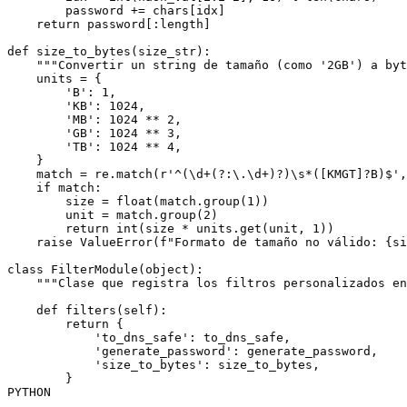
        password += chars[idx]

    return password[:length]

def size_to_bytes(size_str):

    """Convertir un string de tamaño (como '2GB') a byt
    units = {

        'B': 1,

        'KB': 1024,

        'MB': 1024 ** 2,

        'GB': 1024 ** 3,

        'TB': 1024 ** 4,

    }

    match = re.match(r'^(\d+(?:\.\d+)?)\s*([KMGT]?B)$',
    if match:

        size = float(match.group(1))

        unit = match.group(2)

        return int(size * units.get(unit, 1))

    raise ValueError(f"Formato de tamaño no válido: {si
class FilterModule(object):

    """Clase que registra los filtros personalizados en
    def filters(self):

        return {

            'to_dns_safe': to_dns_safe,

            'generate_password': generate_password,

            'size_to_bytes': size_to_bytes,

        }

PYTHON
