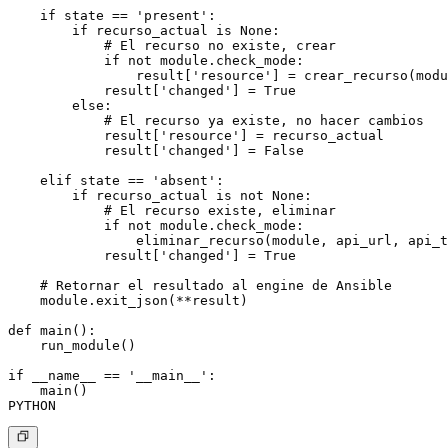
    if state == 'present':

        if recurso_actual is None:

            # El recurso no existe, crear

            if not module.check_mode:

                result['resource'] = crear_recurso(modu
            result['changed'] = True

        else:

            # El recurso ya existe, no hacer cambios

            result['resource'] = recurso_actual

            result['changed'] = False

    elif state == 'absent':

        if recurso_actual is not None:

            # El recurso existe, eliminar

            if not module.check_mode:

                eliminar_recurso(module, api_url, api_t
            result['changed'] = True

    # Retornar el resultado al engine de Ansible

    module.exit_json(**result)

def main():

    run_module()

if __name__ == '__main__':

    main()
