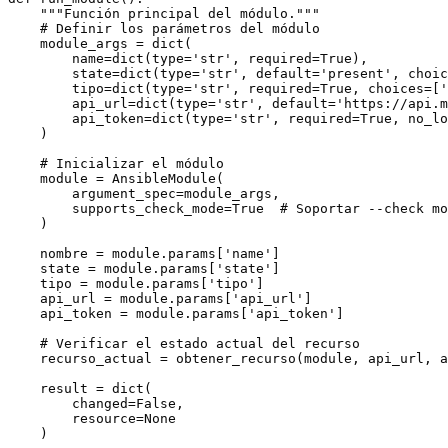
    """Función principal del módulo."""

    # Definir los parámetros del módulo

    module_args = dict(

        name=dict(type='str', required=True),

        state=dict(type='str', default='present', choic
        tipo=dict(type='str', required=True, choices=['
        api_url=dict(type='str', default='https://api.m
        api_token=dict(type='str', required=True, no_lo
    )

    # Inicializar el módulo

    module = AnsibleModule(

        argument_spec=module_args,

        supports_check_mode=True  # Soportar --check mo
    )

    nombre = module.params['name']

    state = module.params['state']

    tipo = module.params['tipo']

    api_url = module.params['api_url']

    api_token = module.params['api_token']

    # Verificar el estado actual del recurso

    recurso_actual = obtener_recurso(module, api_url, a
    result = dict(

        changed=False,

        resource=None

    )
