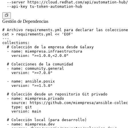
  --server https://cloud.redhat.com/api/automation-hub/
Gestión de Dependencias
# Archivo requirements.yml para declarar las coleccione
cat > requirements.yml << 'EOF'

---

collections:

  # Colección de la empresa desde Galaxy

  - name: miempresa.infraestructura

    version: ">=1.0.0,<2.0.0"

  # Colecciones de la comunidad

  - name: community.general

    version: ">=7.0.0"

  - name: ansible.posix

    version: ">=1.5.0"

  # Colección desde un repositorio Git privado

  - name: miempresa.privado

    source: https://github.com/miempresa/ansible-collec
    type: git

    version: main

  # Colección local (para desarrollo)

  - name: miempresa.dev
