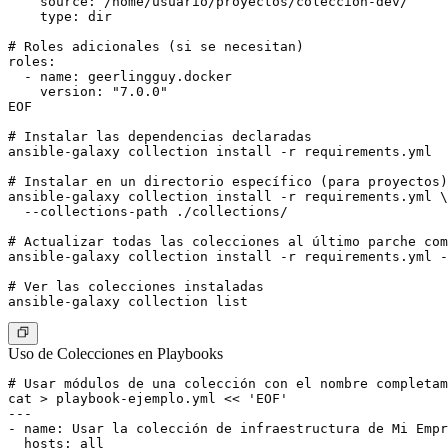
    source: /home/usuario/proyectos/coleccion-dev/

    type: dir

# Roles adicionales (si se necesitan)

roles:

  - name: geerlingguy.docker

    version: "7.0.0"

EOF

# Instalar las dependencias declaradas

ansible-galaxy collection install -r requirements.yml

# Instalar en un directorio específico (para proyectos)

ansible-galaxy collection install -r requirements.yml \

  --collections-path ./collections/

# Actualizar todas las colecciones al último parche com
ansible-galaxy collection install -r requirements.yml -
# Ver las colecciones instaladas

Uso de Colecciones en Playbooks
# Usar módulos de una colección con el nombre completam
cat > playbook-ejemplo.yml << 'EOF'

---

- name: Usar la colección de infraestructura de Mi Empr
  hosts: all
