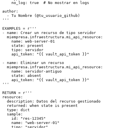
    no_log: true  # No mostrar en logs

author:

  - Tu Nombre (@tu_usuario_github)

'''

EXAMPLES = r'''

- name: Crear un recurso de tipo servidor

  miempresa.infraestructura.mi_api_resource:

    name: web-server-01

    state: present

    tipo: servidor

    api_token: "{{ vault_api_token }}"

- name: Eliminar un recurso

  miempresa.infraestructura.mi_api_resource:

    name: servidor-antiguo

    state: absent

    api_token: "{{ vault_api_token }}"

'''

RETURN = r'''

resource:

  description: Datos del recurso gestionado

  returned: when state is present

  type: dict

  sample:

    id: "res-12345"

    name: "web-server-01"

    tipo: "servidor"
