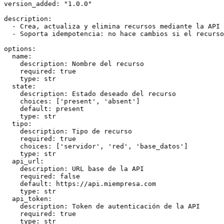
version_added: "1.0.0"

description:

  - Crea, actualiza y elimina recursos mediante la API 
  - Soporta idempotencia: no hace cambios si el recurso
options:

  name:

    description: Nombre del recurso

    required: true

    type: str

  state:

    description: Estado deseado del recurso

    choices: ['present', 'absent']

    default: present

    type: str

  tipo:

    description: Tipo de recurso

    required: true

    choices: ['servidor', 'red', 'base_datos']

    type: str

  api_url:

    description: URL base de la API

    required: false

    default: https://api.miempresa.com

    type: str

  api_token:

    description: Token de autenticación de la API

    required: true

    type: str
