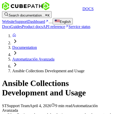
DOCS
Search documentation...
K
Website
Support
Dashboard
English
Docs
Guides
Product docs
API reference
Service status
Documentation
Automatización Avanzada
Ansible Collections Development and Usage
Ansible Collections
Development and Usage
ST
Support Team
April 4, 2026
9 min read
Automatización
Avanzada