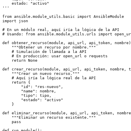
    estado: "activo"

'''

from ansible.module_utils.basic import AnsibleModule

import json

# En un módulo real, aquí iría la lógica de la API

# Usando: from ansible.module_utils.urls import open_ur
def obtener_recurso(module, api_url, api_token, nombre)
    """Obtener un recurso por nombre."""

    # Simulación de llamada a la API

    # En producción: usar open_url o requests

    return None

def crear_recurso(module, api_url, api_token, nombre, t
    """Crear un nuevo recurso."""

    # Aquí iría la lógica real de la API

    return {

        "id": "res-nuevo",

        "name": nombre,

        "tipo": tipo,

        "estado": "activo"

    }

def eliminar_recurso(module, api_url, api_token, nombre
    """Eliminar un recurso existente."""

    pass

def run_module():
