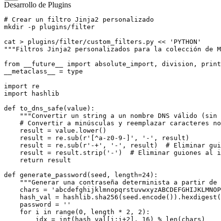
Desarrollo de Plugins
# Crear un filtro Jinja2 personalizado

mkdir -p plugins/filter

cat > plugins/filter/custom_filters.py << 'PYTHON'

"""Filtros Jinja2 personalizados para la colección de M
from __future__ import absolute_import, division, print
__metaclass__ = type

import re

import hashlib

def to_dns_safe(value):

    """Convertir un string a un nombre DNS válido (sin 
    # Convertir a minúsculas y reemplazar caracteres no
    result = value.lower()

    result = re.sub(r'[^a-z0-9-]', '-', result)

    result = re.sub(r'-+', '-', result)  # Eliminar gui
    result = result.strip('-')  # Eliminar guiones al i
    return result

def generate_password(seed, length=24):

    """Generar una contraseña determinista a partir de 
    chars = 'abcdefghijklmnopqrstuvwxyzABCDEFGHIJKLMNOP
    hash_val = hashlib.sha256(seed.encode()).hexdigest(
    password = ''

    for i in range(0, length * 2, 2):

        idx = int(hash_val[i:i+2], 16) % len(chars)
